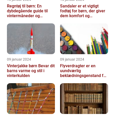
Regntøj til børn: En
Sandaler er et vigtigt
dybdegående guide til
fodtøj for børn, der giver
vintermåneder og
dem komfort og
udendørs eventyr
beskyttelse i
sommermånederne
09 januar 2024
09 januar 2024
Vinterjakke børn Bevar dit
Flyverdragter er en
barns varme og stil i
uundværlig
vinterkulden
beklædningsgenstand for
børn, især i de kolde
vintermåneder