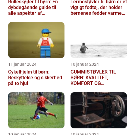
Rulleskøjter til børn: En
Termostøvler til børn er et
dybdegående guide til
vigtigt fodtøj, der holder
alle aspekter af
børnenes fødder varme
rulleskøjter til børn
og tørre i kolde og våd...
11 januar 2024
10 januar 2024
Cykelhjelm til børn:
GUMMISTØVLER TIL
Beskyttelse og sikkerhed
BØRN: KVALITET,
på to hjul
KOMFORT OG
SIKKERHED TIL DE SMÅ
10 januar 2024
10 januar 2024