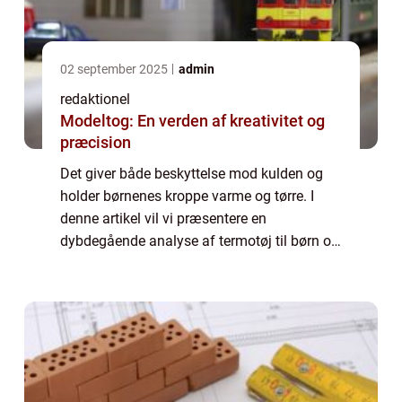
02 september 2025
admin
redaktionel
Modeltog: En verden af kreativitet og
præcision
Det giver både beskyttelse mod kulden og
holder børnenes kroppe varme og tørre. I
denne artikel vil vi præsentere en
dybdegående analyse af termotøj til børn og
de vigtige faktorer, som forældre og andre
interesserede bør vide om denne type tøj.
Term...