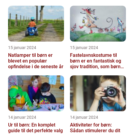
leg
strikkeentusiaster, der
ønsker...
15 januar 2024
15 januar 2024
Natlamper til børn er
Fastelavnskostume til
blevet en populær
børn er en fantastisk og
opfindelse i de seneste år
sjov tradition, som børn
verden over ser frem til
hve...
14 januar 2024
14 januar 2024
Ur til børn: En komplet
Aktiviteter for børn:
guide til det perfekte valg
Sådan stimulerer du dit