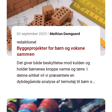
02 september 2025
Mathias Damgaard
redaktionel
Byggeprojekter for børn og voksne
sammen
Det giver både beskyttelse mod kulden og
holder børnenes kroppe varme og tørre. I
denne artikel vil vi præsentere en
dybdegående analyse af termotøj til børn og
de vigtige faktorer, som forældre og andre
interesserede bør vide om denne type tøj.
Term...