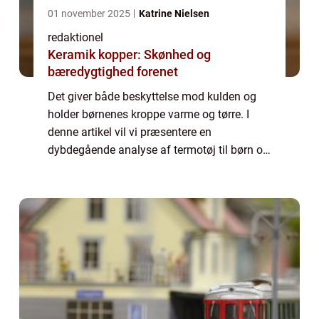
01 november 2025
Katrine Nielsen
redaktionel
Keramik kopper: Skønhed og
bæredygtighed forenet
Det giver både beskyttelse mod kulden og
holder børnenes kroppe varme og tørre. I
denne artikel vil vi præsentere en
dybdegående analyse af termotøj til børn og
de vigtige faktorer, som forældre og andre
interesserede bør vide om denne type tøj.
Term...