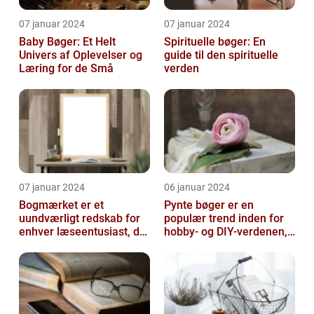
07 januar 2024
07 januar 2024
Baby Bøger: Et Helt
Spirituelle bøger: En
Univers af Oplevelser og
guide til den spirituelle
Læring for de Små
verden
07 januar 2024
06 januar 2024
Bogmærket er et
Pynte bøger er en
uundværligt redskab for
populær trend inden for
enhver læseentusiast, der
hobby- og DIY-verdenen,
ønsker at beholde
hvor man personligt
overblikket og v...
dekorerer og t...