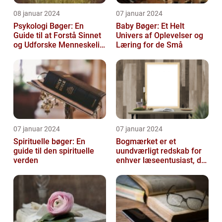
08 januar 2024
07 januar 2024
Psykologi Bøger: En
Baby Bøger: Et Helt
Guide til at Forstå Sinnet
Univers af Oplevelser og
og Udforske Menneskelig
Læring for de Små
Adfærd
07 januar 2024
07 januar 2024
Spirituelle bøger: En
Bogmærket er et
guide til den spirituelle
uundværligt redskab for
verden
enhver læseentusiast, der
ønsker at beholde
overblikket og v...