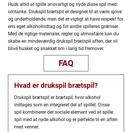
Husk altid at spille ansvarligt og nyde disse spil med
omtanke. Drukspil brætspil er designet til at være sjove
og underholdende, men det er vigtigt at have respekt for
ens eget alkoholindtag og for andre spilleres grænser.
Med de rigtige materialer, regler og atmosfære kan du
skabe en mindeværdig drukspil brætspil aften, der vil
blive husket og snakket om i lang tid fremover.
FAQ
Hvad er drukspil brætspil?
Drukspil brætspil er brætspil, hvor alkohol
indtages som en integreret del af spillet. Disse
spil kombinerer det sociale element ved at spille
spil med at nyde alkohol og er perfekte til en aften
med venner.