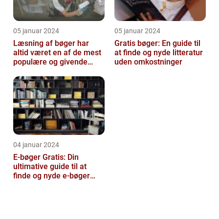
05 januar 2024
05 januar 2024
Læsning af bøger har
Gratis bøger: En guide til
altid været en af de mest
at finde og nyde litteratur
populære og givende
uden omkostninger
aktiviteter for mennesker
verden ...
04 januar 2024
E-bøger Gratis: Din
ultimative guide til at
finde og nyde e-bøger
uden omkostninger