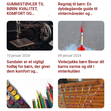
GUMMISTØVLER TIL
Regntøj til børn: En
BØRN: KVALITET,
dybdegående guide til
KOMFORT OG
vintermåneder og
SIKKERHED TIL DE SMÅ
udendørs eventyr
10 januar 2024
09 januar 2024
Sandaler er et vigtigt
Vinterjakke børn Bevar dit
fodtøj for børn, der giver
barns varme og stil i
dem komfort og
vinterkulden
beskyttelse i
sommermånederne