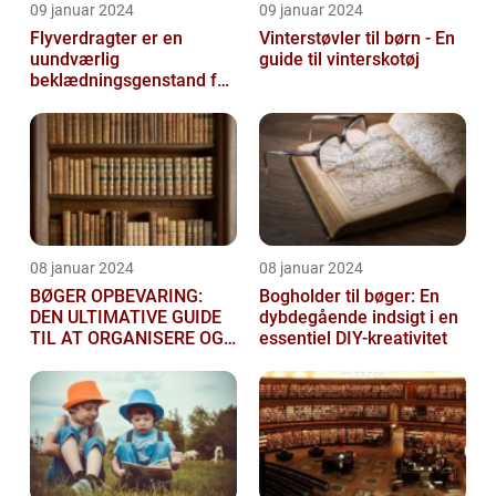
09 januar 2024
09 januar 2024
Flyverdragter er en
Vinterstøvler til børn - En
uundværlig
guide til vinterskotøj
beklædningsgenstand for
børn, især i de kolde
vintermåneder
08 januar 2024
08 januar 2024
BØGER OPBEVARING:
Bogholder til bøger: En
DEN ULTIMATIVE GUIDE
dybdegående indsigt i en
TIL AT ORGANISERE OG
essentiel DIY-kreativitet
BESKYTTE DINE BØGER