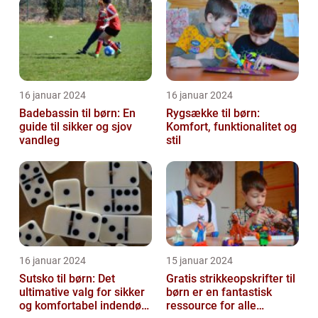
16 januar 2024
16 januar 2024
Badebassin til børn: En
Rygsække til børn:
guide til sikker og sjov
Komfort, funktionalitet og
vandleg
stil
16 januar 2024
15 januar 2024
Sutsko til børn: Det
Gratis strikkeopskrifter til
ultimative valg for sikker
børn er en fantastisk
og komfortabel indendørs
ressource for alle