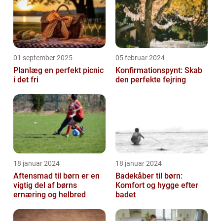
01 september 2025
05 februar 2024
Planlæg en perfekt picnic
Konfirmationspynt: Skab
i det fri
den perfekte fejring
18 januar 2024
18 januar 2024
Aftensmad til børn er en
Badekåber til børn:
vigtig del af børns
Komfort og hygge efter
ernæring og helbred
badet