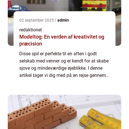
02 september 2025
admin
redaktionel
Modeltog: En verden af kreativitet og
præcision
Disse spil er perfekte til en aften i godt
selskab med venner og er kendt for at skabe
sjove og mindeværdige øjeblikke. I denne
artikel tager vi dig med på en rejse gennem
historien og fremkomsten af drukspil
brætspil, samt hvad du skal vide, hvis du...