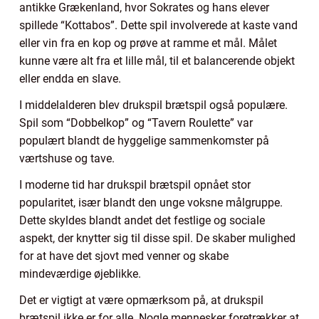
antikke Grækenland, hvor Sokrates og hans elever
spillede “Kottabos”. Dette spil involverede at kaste vand
eller vin fra en kop og prøve at ramme et mål. Målet
kunne være alt fra et lille mål, til et balancerende objekt
eller endda en slave.
I middelalderen blev drukspil brætspil også populære.
Spil som “Dobbelkop” og “Tavern Roulette” var
populært blandt de hyggelige sammenkomster på
værtshuse og tave.
I moderne tid har drukspil brætspil opnået stor
popularitet, især blandt den unge voksne målgruppe.
Dette skyldes blandt andet det festlige og sociale
aspekt, der knytter sig til disse spil. De skaber mulighed
for at have det sjovt med venner og skabe
mindeværdige øjeblikke.
Det er vigtigt at være opmærksom på, at drukspil
brætspil ikke er for alle. Nogle mennesker foretrækker at