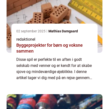
02 september 2025
Mathias Damgaard
redaktionel
Byggeprojekter for børn og voksne
sammen
Disse spil er perfekte til en aften i godt
selskab med venner og er kendt for at skabe
sjove og mindeværdige øjeblikke. I denne
artikel tager vi dig med på en rejse gennem
historien og fremkomsten af drukspil
brætspil, samt hvad du skal vide, hvis du...