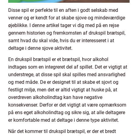
Disse spil er perfekte til en aften i godt selskab med
venner og er kendt for at skabe sjove og mindeværdige
øjeblikke. I denne artikel tager vi dig med på en rejse
gennem historien og fremkomsten af drukspil brætspil,
samt hvad du skal vide, hvis du er interesseret i at
deltage i denne sjove aktivitet.
En drukspil brætspil er et brætspil, hvor alkohol
indtages som en integreret del af spillet. Det er vigtigt at
understrege, at disse spil skal spilles med ansvarlighed
og med måde. De er designet til at skabe et sjovt og
festligt miljø, men det er altid vigtigt at huske på, at
overdreven alkoholindtag kan have negative
konsekvenser. Derfor er det vigtigt at være opmærksom
på ens eget alkoholindtag og sikre sig, at alle deltagere
er komfortable med at deltage i denne type aktivitet.
Når det kommer til drukspil brætspil, er der et bredt