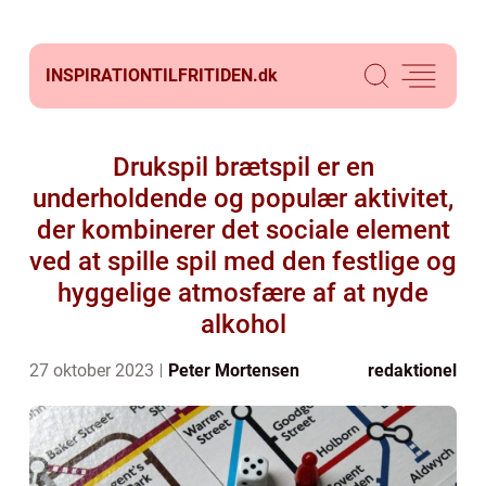
INSPIRATIONTILFRITIDEN.
dk
Drukspil brætspil er en
underholdende og populær aktivitet,
der kombinerer det sociale element
ved at spille spil med den festlige og
hyggelige atmosfære af at nyde
alkohol
27 oktober 2023
Peter Mortensen
redaktionel