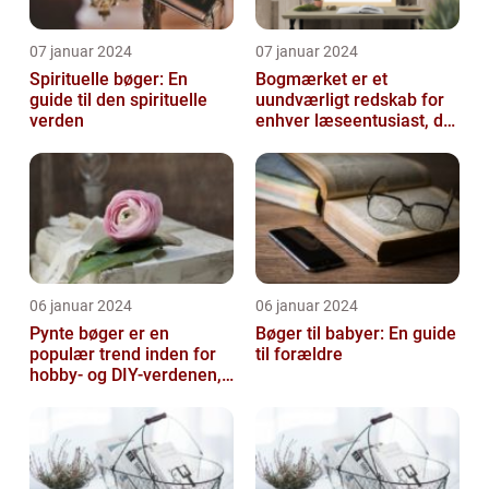
07 januar 2024
07 januar 2024
Spirituelle bøger: En
Bogmærket er et
guide til den spirituelle
uundværligt redskab for
verden
enhver læseentusiast, der
ønsker at beholde
overblikket og v...
06 januar 2024
06 januar 2024
Pynte bøger er en
Bøger til babyer: En guide
populær trend inden for
til forældre
hobby- og DIY-verdenen,
hvor man personligt
dekorerer og t...