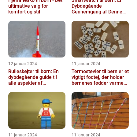
Hjemmesko til børn - Det
Smartwatch til børn: En
ultimative valg for
Dybdegående
komfort og stil
Gennemgang af Denne
Nye Tekniske Trend
12 januar 2024
11 januar 2024
Rulleskøjter til børn: En
Termostøvler til børn er et
dybdegående guide til
vigtigt fodtøj, der holder
alle aspekter af
børnenes fødder varme
rulleskøjter til børn
og tørre i kolde og våd...
11 januar 2024
11 januar 2024