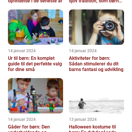
opfindelse i de seneste år
sjov tradition, som børn
verden over ser frem til
hve...
14 januar 2024
14 januar 2024
Ur til børn: En komplet
Aktiviteter for børn:
guide til det perfekte valg
Sådan stimulerer du dit
for dine små
barns fantasi og udvikling
14 januar 2024
13 januar 2024
Gåder for børn: Den
Halloween kostume til