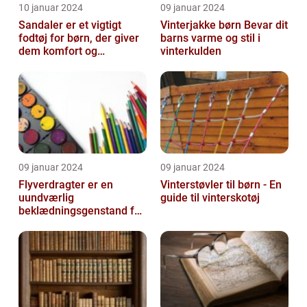
10 januar 2024
09 januar 2024
Sandaler er et vigtigt
Vinterjakke børn Bevar dit
fodtøj for børn, der giver
barns varme og stil i
dem komfort og
vinterkulden
beskyttelse i
sommermånederne
09 januar 2024
09 januar 2024
Flyverdragter er en
Vinterstøvler til børn - En
uundværlig
guide til vinterskotøj
beklædningsgenstand for
børn, især i de kolde
vintermåneder