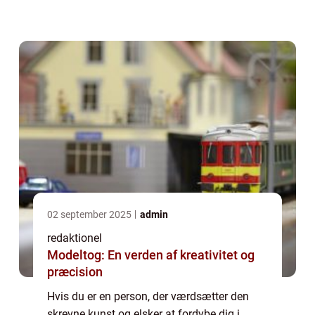
bøger og deler vigtige pointer og historiske
baggrunde, der vil berige din læseoplev...
02 september 2025
admin
redaktionel
Modeltog: En verden af kreativitet og
præcision
Hvis du er en person, der værdsætter den
skrevne kunst og elsker at fordybe dig i