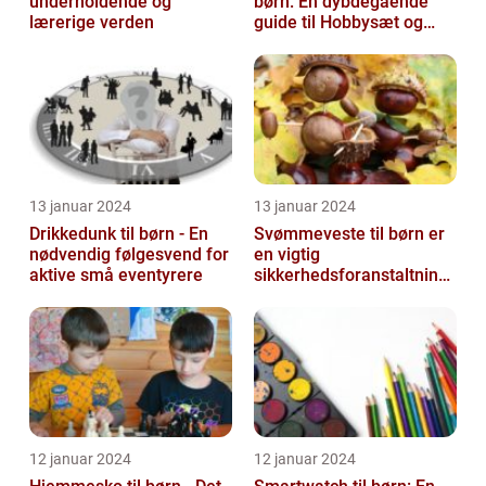
underholdende og
børn: En dybdegående
lærerige verden
guide til Hobbysæt og
DIY-projektkøbere
13 januar 2024
13 januar 2024
Drikkedunk til børn - En
Svømmeveste til børn er
nødvendig følgesvend for
en vigtig
aktive små eventyrere
sikkerhedsforanstaltning,
når det kommer til
vandaktiviteter
12 januar 2024
12 januar 2024