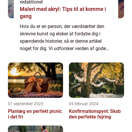
redaktionel
Maleri med akryl: Tips til at komme i
gang
Hvis du er en person, der værdsætter den
skrevne kunst og elsker at fordybe dig i
spændende historier, så er denne artikel
noget for dig. Vi udforsker verden af gode
bøger og deler vigtige pointer og historiske
baggrunde, der vil berige din læseoplev...
01 september 2025
05 februar 2024
Planlæg en perfekt picnic
Konfirmationspynt: Skab
i det fri
den perfekte fejring