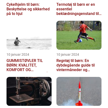
Cykelhjelm til børn:
Termotøj til børn er en
Beskyttelse og sikkerhed
essentiel
på to hjul
beklædningsgenstand til
de kolde vintermåneder
10 januar 2024
10 januar 2024
GUMMISTØVLER TIL
Regntøj til børn: En
BØRN: KVALITET,
dybdegående guide til
KOMFORT OG
vintermåneder og
SIKKERHED TIL DE SMÅ
udendørs eventyr