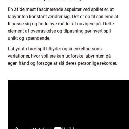
En af de mest fascinerende aspekter ved spillet er, at
labyrinten konstant ændrer sig. Det er op til spillerne at
tilpasse sig og finde nye måder at navigere på. Dette
element af overraskelse og tilpasning gør hvert spil
unikt og spændende.
Labyrinth brætspil tilbyder også enkeltpersons-
variationer, hvor spillere kan udforske labyrinten på
egen hånd og forsøge at slå deres personlige rekorder.