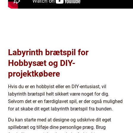
Labyrinth brætspil for
Hobbysæt og DIY-
projektkøbere
Hvis du er en hobbyist eller en DIY-entusiast, vil
labyrinth brætspil helt sikkert være noget for dig.
Selvom det er en færdiglavet spil, er der også mulighed
for at skabe dit eget labyrinth brætspil fra bunden.
Du kan starte med at designe og udskrive dit eget
spillebræt og tilføje dine personlige præg. Brug