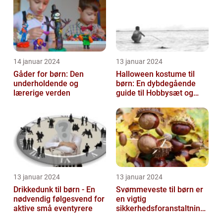
14 januar 2024
13 januar 2024
Gåder for børn: Den
Halloween kostume til
underholdende og
børn: En dybdegående
lærerige verden
guide til Hobbysæt og
DIY-projektkøbere
13 januar 2024
13 januar 2024
Drikkedunk til børn - En
Svømmeveste til børn er
nødvendig følgesvend for
en vigtig
aktive små eventyrere
sikkerhedsforanstaltning,
når det kommer til