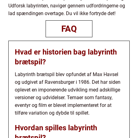
Udforsk labyrinten, naviger gennem udfordringerne og
lad spændingen overtage. Du vil ikke fortryde det!
FAQ
Hvad er historien bag labyrinth
brætspil?
Labyrinth brætspil blev opfundet af Max Havsel
og udgivet af Ravensburger i 1986. Det har siden
oplevet en imponerende udvikling med adskillige
versioner og udvidelser. Temaer som fantasy,
eventyr og film er blevet implementeret for at
tilføre variation og dybde til spillet.
Hvordan spilles labyrinth
brætspil?