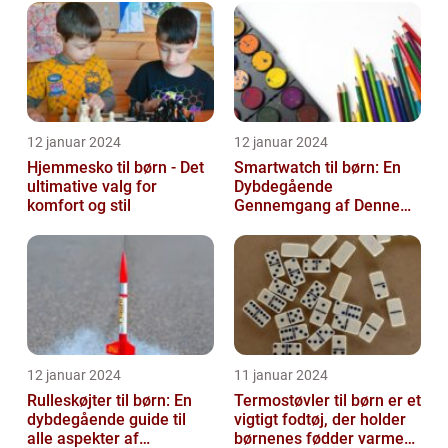
vandaktiviteter
12 januar 2024
12 januar 2024
Hjemmesko til børn - Det
Smartwatch til børn: En
ultimative valg for
Dybdegående
komfort og stil
Gennemgang af Denne
Nye Tekniske Trend
12 januar 2024
11 januar 2024
Rulleskøjter til børn: En
Termostøvler til børn er et
dybdegående guide til
vigtigt fodtøj, der holder
alle aspekter af
børnenes fødder varme